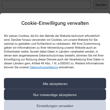
Suchen
Recent Posts
Cookie-Einwilligung verwalten
Hello world!
Recent Comments
Wir setzen Cookies, die für den Betrieb der Website technisch erforderlich
sind. Darüber hinaus verwenden wir Cookies, um unsere Website für Sie
A WordPress Commenter
zu
Hello world!
optimal zu gestalten und fortlaufend zu verbessern. Mit Ihrer Zustimmung
geben wir Informationen zu Ihrer Verwendung unserer Website auch an
Drittanbieter weiter. Soweit dabei Daten in Ländern verarbeitet werden, in
denen kein angemessenes Datenschutzniveau besteht, stimmen Sie mit Ihrer
Einwilligung zur Nutzung dieser Dienste auch der Verarbeitung Ihrer Daten in
diesen Ländern gem. Artikel 49 Abs. 1 lit. a DSGVO zu. Weitere Informationen
Kontakt
können Sie unserer
Datenschutzerklärung
entnehmen.
Nord-Apotheke
Alle akzeptieren
Brückenstraße 25
,
63897
Miltenberg
09371/31 30
Nur notwendige akzeptieren
09371/9 07 70
Einstellungen verwalten
nord-apotheke-miltenberg@t-online.de