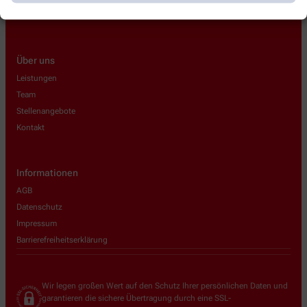
Über uns
Leistungen
Team
Stellenangebote
Kontakt
Informationen
AGB
Datenschutz
Impressum
Barrierefreiheitserklärung
Wir legen großen Wert auf den Schutz Ihrer persönlichen Daten und
garantieren die sichere Übertragung durch eine SSL-